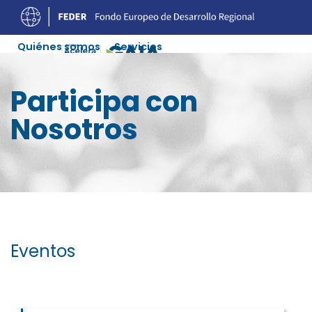
Quiénes somos
Servicios
Experiencias Digitalización
Ofertas Soluciones
Participa con
Agenda
Recursos
Colaboradores
Contacto
Nosotros
Eventos