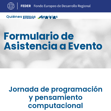
Quiénes somos
Servicios
Experiencias Digitalización
Ofertas Soluciones
Formulario de
Agenda
Recursos
Colaboradores
Contacto
Asistencia a Evento
Jornada de programación
y pensamiento
computacional