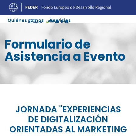
Quiénes somos
Servicios
Experiencias Digitalización
Ofertas Soluciones
Formulario de
Agenda
Recursos
Colaboradores
Contacto
Asistencia a Evento
JORNADA "EXPERIENCIAS
DE DIGITALIZACIÓN
ORIENTADAS AL MARKETING