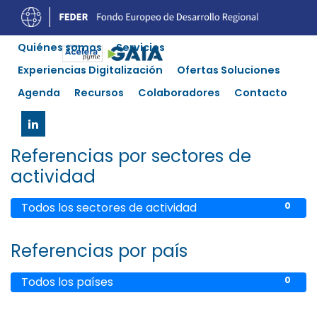
Quiénes somos
Servicios
Nuestras referencias
Experiencias Digitalización
Ofertas Soluciones
Agenda
Recursos
Colaboradores
Contacto
Con la confianza de millones
en todo el mundo
Referencias por sectores de
actividad
Todos los sectores de actividad
0
Referencias por país
Todos los países
0