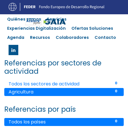
Quiénes somos
Servicios
Nuestras referencias
Experiencias Digitalización
Ofertas Soluciones
Agenda
Recursos
Colaboradores
Contacto
Con la confianza de millones
en todo el mundo
Referencias por sectores de
actividad
Todos los sectores de actividad
0
Agricultura
0
Referencias por país
Todos los países
0