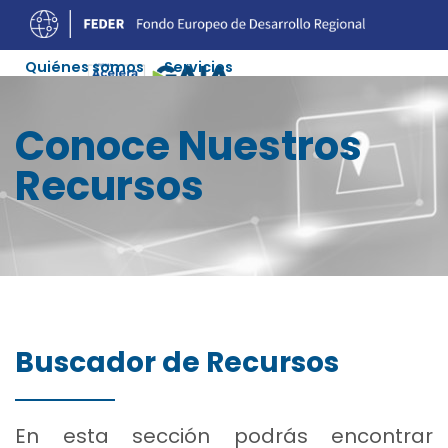
Quiénes somos
Servicios
Experiencias Digitalización
Ofertas Soluciones
Conoce Nuestros
Agenda
Recursos
Colaboradores
Contacto
Recursos
Buscador de Recursos
En esta sección podrás encontrar