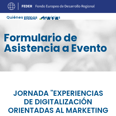
Quiénes somos
Servicios
Experiencias Digitalización
Ofertas Soluciones
Formulario de
Agenda
Recursos
Colaboradores
Contacto
Asistencia a Evento
JORNADA "EXPERIENCIAS
DE DIGITALIZACIÓN
ORIENTADAS AL MARKETING